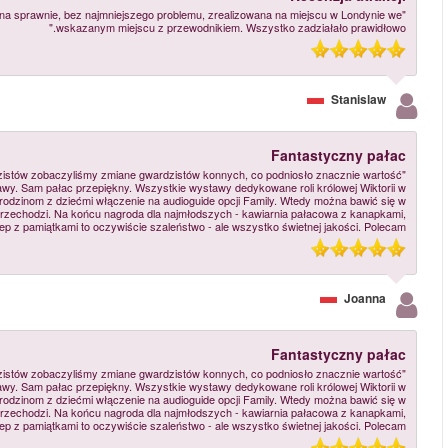
"Atrakcja Buckingham Palace & Changing of the Guard została zareze
"Świetna wycieczka przed wejściem do pałacu. Zamiast zmiany pieszych 
wycieczki z uwagi na to, ze córka uwielbia konie. Spacer przez park 
rozbudowę pałacu, przeplecione historyjkami z życia - bardzo ciekawe. Pol
wyszukiwanie fragmentów obrazów czy dekoracji w pokojach przez które 
ciastami i lodami od królewskich kró
"Świetna wycieczka przed wejściem do pałacu. Zamiast zmiany pieszych 
wycieczki z uwagi na to, ze córka uwielbia konie. Spacer przez park 
rozbudowę pałacu, przeplecione historyjkami z życia - bardzo ciekawe. Pol
wyszukiwanie fragmentów obrazów czy dekoracji w pokojach przez które 
ciastami i lodami od królewskich kró