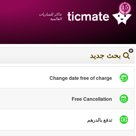
عربي
+1 855 325 0977
سلة المشتريات
You have saved this
product in your list