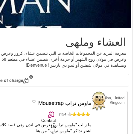
 في باريس! لدينا تذاكر لرحلة عشاء على نهر السين، وزيارة لبرج ايفل
ولان روج الشهير أو حزمة أخرى يتضمن عشاء في مطعم 58 في برج ايفل، رحلة بحرية لمشاهدة معالم المدينة على طول نهر السين
Change date
. قصة أغاثا كريستي "ماوس تراب" هي أطول عرض مستمر في العالم.