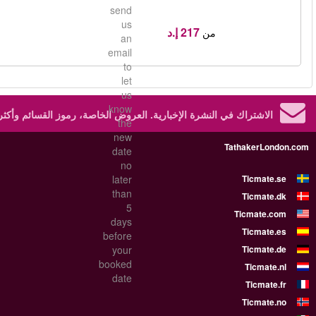
احجز
طالع المزيد