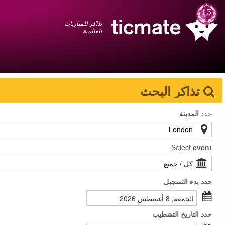
عربي
+1 855 325 0977
سلة المشتريات
You have saved this
product in your list