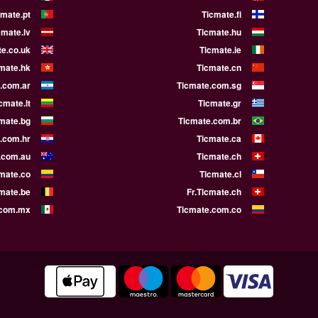
cmate.pt
Ticmate.fi
cmate.lv
Ticmate.hu
e.co.uk
Ticmate.ie
mate.hk
Ticmate.cn
.com.ar
Ticmate.com.sg
cmate.lt
Ticmate.gr
mate.bg
Ticmate.com.br
.com.hr
Ticmate.ca
.com.au
Ticmate.ch
mate.co
Ticmate.cl
cmate.be
Fr.Ticmate.ch
.com.mx
Ticmate.com.co