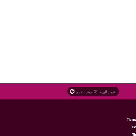
Ticm
Ti
Ti