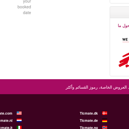
your
booked
date
حول ما
العروض الخاصة، رموز القسائم وأكثر
ate.com
Ticmate.dk
cmate.nl
Ticmate.de
cmate.it
Ticmate.no