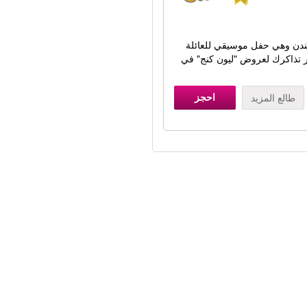
لندن وهي حفل موسيقي للعائلة
 تذاكرك لعروض "ليون كنج" في
احجز
طالع المزيد