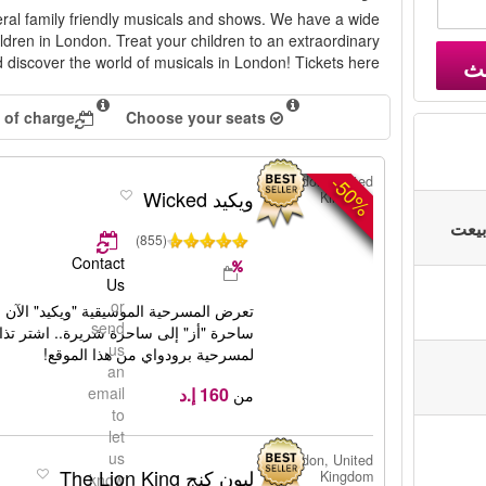
ral family friendly musicals and shows. We have a wide
ildren in London. Treat your children to an extraordinary
 discover the world of musicals in London! Tickets here!
ث
 of charge
Choose your seats
-50%
London, United
ويكيد Wicked
Kingdom
(855)
Contact
Us
or
تعرض المسرحية الموسيقية "ويكيد" الآن
send
ساحرة "أز" إلى ساحرة شريرة.. اشتر تذا
us
لمسرحية برودواي من هذا الموقع!
an
email
من
to
let
us
London, United
ليون كنج The Lion King
Kingdom
know