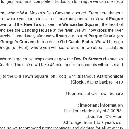
boat, and also by foot! It 
The tour starts on a bus, where we will pass
Estates T
continues along the
National Theatre
to the
Smetana Emban
Castle
and
Charles Bridge
. Hereafter we will drive to the
O
Prague. After Wenceslas Square we will cross the Charles Squa
to reach the
Lesser Quarter
, dominated by
Saint Nichola
Foot), pass S
aint Vitus Cathedral, Old Royal Palace
and
S
back to Charl
Hereafter we will board a cruise boat, which will take us to p
that we can be enthralled by the picturesque corners of the Less
When our cruise is over, we will walk across
Clementinum
(on 