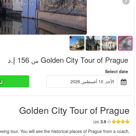
ر البحث
من
Golden City Tour of Prague is without a doubt a fantastic sig