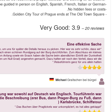
More reviews
"Wir machen es gerne so, dass wir am Anfang einer Reise eine Rundfahrt bu
zuerst einige Teile der Stadt kennen lernen konnten (vielleicht etwas zu kurz)
Highlight-die Rundfahrt mit einem sehr netten Boot und prima Kapitän. Ein Ge
abgerundet. Der Ofen an Bord hat uns die Sache bei dieser Jahreszeit (Tempe
Schöne Tour um einen ersten Überblick zu bekommen. Fü
nett und kompetent. Geh-Tempo war gut. Prinzipiell sti