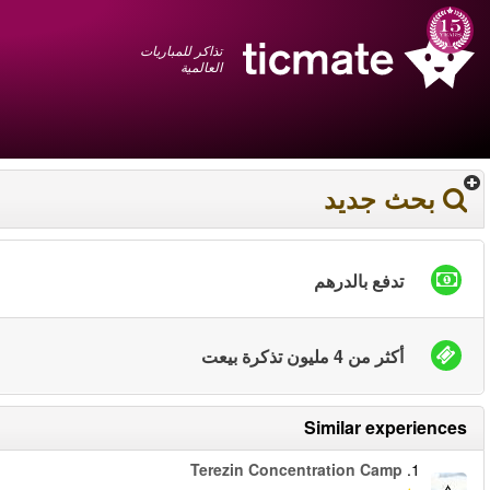
عربي
+1 855 325 0977
سلة المشتريات
You have saved this
product in your list