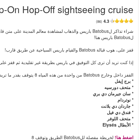
H
من
 متن قارب مع هوب على هوب إيقاف الخدمة على نهر السين. تذاكر الكتاب
ريد.