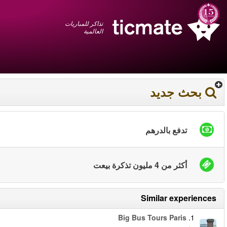
عربي
+1 855 325 0977
سلة المشتريات
You have saved this
product in your list