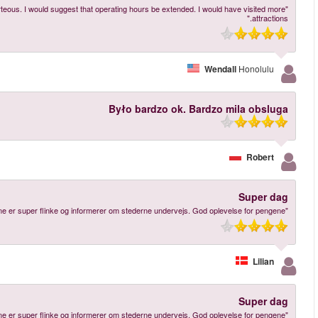
"Great way to get around Paris for the first timer. Staff is knowledgeable and ve